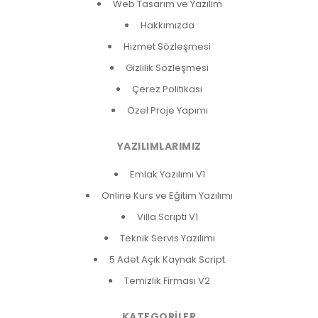
Web Tasarım ve Yazılım
Hakkımızda
Hizmet Sözleşmesi
Gizlilik Sözleşmesi
Çerez Politikası
Özel Proje Yapımı
YAZILIMLARIMIZ
Emlak Yazılımı V1
Online Kurs ve Eğitim Yazılımı
Villa Scripti V1
Teknik Servis Yazılımı
5 Adet Açık Kaynak Script
Temizlik Firması V2
KATEGORILER