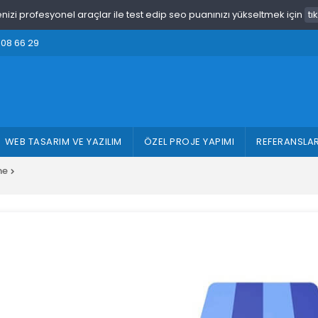
enizi profesyonel araçlar ile test edip seo puanınızı yükseltmek için
tı
308 66 29
WEB TASARIM VE YAZILIM
ÖZEL PROJE YAPIMI
REFERANSLA
me