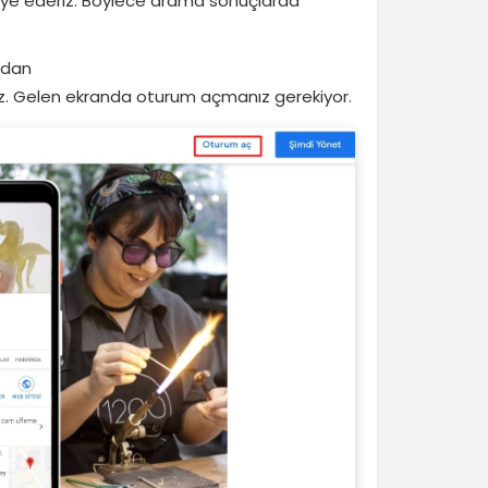
vsiye ederiz. Böylece arama sonuçlarda
zdan
ız. Gelen ekranda oturum açmanız gerekiyor.