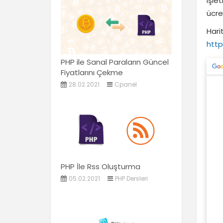
işle
ücret
Hari
http
PHP ile Sanal Paraların Güncel
Fiyatlarını Çekme
28.02.2021
Cpanel
PHP İle Rss Oluşturma
05.02.2021
PHP Dersleri