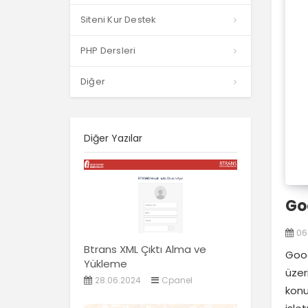
Siteni Kur Destek
PHP Dersleri
Diğer
Diğer Yazılar
Go
06
Btrans XML Çıktı Alma ve
Goog
Yükleme
üzer
28.06.2024
Cpanel
konu