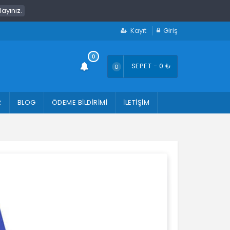
klayınız.
Kayıt
Giriş
SEPET -
0
₺
0
R
BLOG
ÖDEME BILDIRIMI
İLETIŞIM