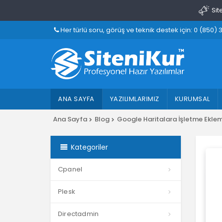
Sit
Her türlü soru, görüş ve teknik destek için: 0 (850) 
ANA SAYFA
YAZILIMLARIMIZ
KURUMSAL
Ana Sayfa
Blog
Google Haritalara İşletme Ekle
Kategoriler
Cpanel
Plesk
Directadmin