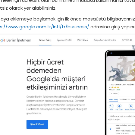
tmeler için ücretsiz olan bu hizmeti mutlaka kullanmanızı ta
siz olarak yer alabilirsiniz.
taya eklemeye başlamak için ilk önce masaüstü bilgisayarını
s://www.google.com.tr/intl/tr/business/
adresine giriş yapın