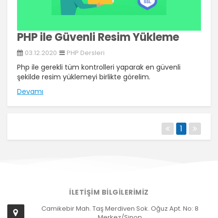
PHP ile Güvenli Resim Yükleme
03.12.2020
PHP Dersleri
Php ile gerekli tüm kontrolleri yaparak en güvenli
şekilde resim yüklemeyi birlikte görelim.
Devamı
1
İLETİŞİM BİLGİLERİMİZ
Camikebir Mah. Taş Merdiven Sok. Oğuz Apt. No: 8
Merkez/Sinop