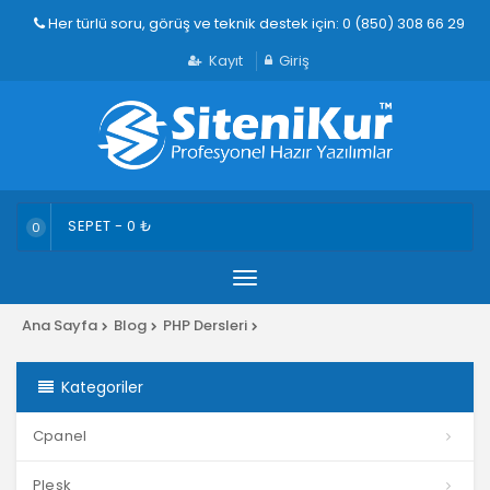
Her türlü soru, görüş ve teknik destek için: 0 (850) 308 66 29
Kayıt
Giriş
SEPET -
0
₺
0
Menü
Ana Sayfa
Blog
PHP Dersleri
Kategoriler
Cpanel
Plesk