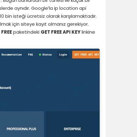
 Bugün bunlardan bir tanesi ile küçük bir
de aynıdır. Google’la ip location api
10 bin isteği ücretsiz olarak karşılamaktadır.
lmak için siteye kayıt olmanız gerekiyor.
i
FREE
paketindeki
GET FREE API KEY
linkine