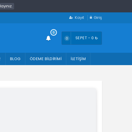
klayınız.
Kayıt
Giriş
SEPET -
0
₺
0
R
BLOG
ÖDEME BILDIRIMI
İLETIŞIM