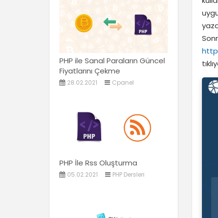
kull
uygu
yaza
Sonr
http
PHP ile Sanal Paraların Güncel
tıklı
Fiyatlarını Çekme
28.02.2021
Cpanel
PHP İle Rss Oluşturma
05.02.2021
PHP Dersleri