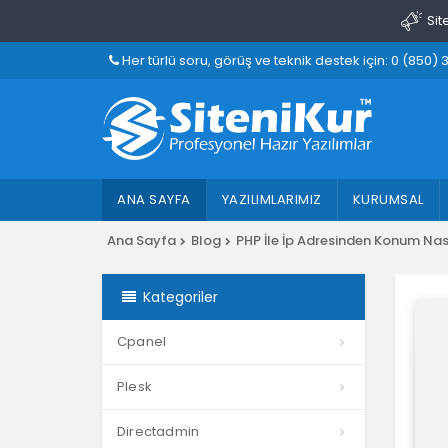
Sit
Her türlü soru, görüş ve teknik destek için: 0 (850) 
ANA SAYFA
YAZILIMLARIMIZ
KURUMSAL
Ana Sayfa
Blog
PHP İle İp Adresinden Konum Nas
Kategoriler
Cpanel
Plesk
Directadmin