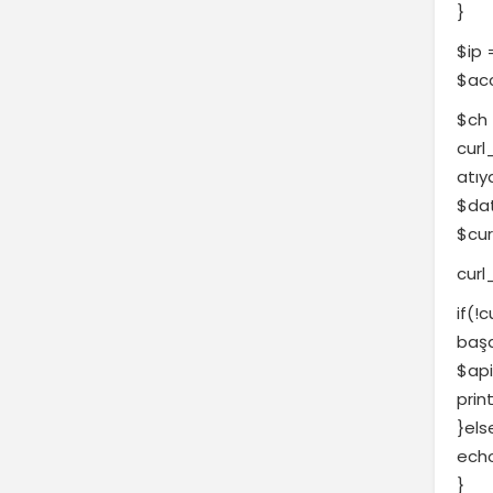
}
$ip 
$acc
$ch 
curl
atıy
$dat
$cur
curl
if(!
başa
$api
prin
}els
echo
}