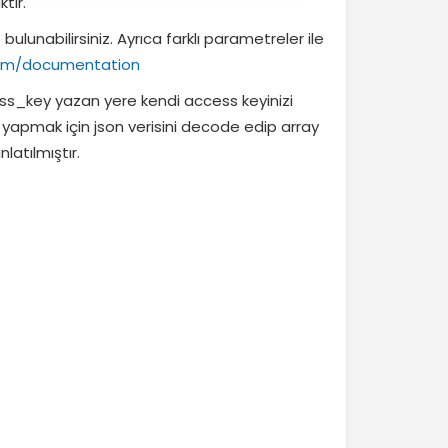
tır.
ulunabilirsiniz. Ayrıca farklı parametreler ile
com/documentation
s_key yazan yere kendi access keyinizi
m yapmak için json verisini decode edip array
latılmıştır.