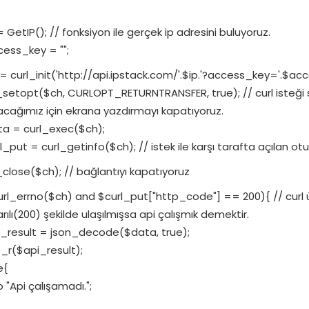
= GetIP(); // fonksiyon ile gerçek ip adresini buluyoruz.
ess_key = "";
= curl_init('http://api.ipstack.com/'.$ip.'?access_key='.$acce
_setopt($ch, CURLOPT_RETURNTRANSFER, true); // curl isteği 
acağımız için ekrana yazdırmayı kapatıyoruz.
a = curl_exec($ch);
l_put = curl_getinfo($ch); // istek ile karşı tarafta açılan otur
_close($ch); // bağlantıyı kapatıyoruz
curl_errno($ch) and $curl_put["http_code"] == 200){ // curl
rılı(200) şekilde ulaşılmışsa api çalışmık demektir.
_result = json_decode($data, true);
t_r($api_result);
e{
 "Api çalışamadı.";