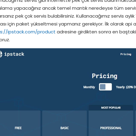
anacağımız servis gibi internette pek çok servis bulunmaktadır.
lama yapacağınız ancak temel mantık neredeyse tüm servisler
rsanız pek çok servis bulabilirsiniz. Kullanacağımız servis aylık 
ası için paket yükseltmesi yapmanız gerekiyor. İlk olarak api a
s://ipstack.com/product
adresine girdikten sonra en baştak
yoruz.