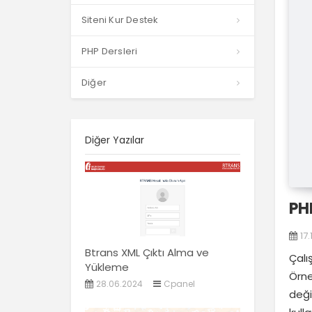
Siteni Kur Destek
PHP Dersleri
Diğer
Diğer Yazılar
PH
17
Btrans XML Çıktı Alma ve
Çalı
Yükleme
Örne
28.06.2024
Cpanel
deği