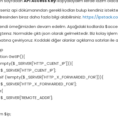
en sayfadan
API Access Key
i kopyalayalım ilerde lazım olacak
rseniz api dökümanından gerekli kodları bulup kendiniz istekte b
dresinden biraz daha fazla bilgi alabilirsiniz.
https://ipstack.
kendi örneğimizden devam edelim. Aşağıdaki kodlarda $acces
ştırınız. Normalde çıktı json olarak gelmektedir. Biz kolay işle
atına çeviriyoruz. Koddaki diğer alanlar açıklama satırları ile an
hp
tion GetIP(){
!empty($_SERVER['HTTP_CLIENT_IP'])){
$_SERVER['HTTP_CLIENT_IP'];
eif (!empty($_SERVER['HTTP_X_FORWARDED_FOR'])){
=$_SERVER['HTTP_X_FORWARDED_FOR'];
e{
$_SERVER['REMOTE_ADDR'];
rn $ip;