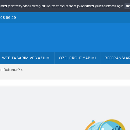
enizi profesyonel araçlar ile test edip seo puanınızı yükseltmek için
tı
308 66 29
WEB TASARIM VE YAZILIM
ÖZEL PROJE YAPIMI
REFERANSLA
ıl Bulunur?